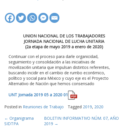
UNION NACIONAL DE LOS TRABAJADORES
JORNADA NACIONAL DE LUCHA UNITARIA
(2a etapa de mayo 2019 a enero de 2020)
Continuar con el proceso para darle organicidad,
seguimiento y consolidaci6n a las iniciativas de
movilizaci6n unitaria que impulsan distintos referentes,
buscando incidir en el cambio de rumbo econ6mico,
político y social para México y cuyo eje es el Proyecto
Alternativo de Nación que hemos consensado
UNT Jornada 2019 05 a 2020 01
Posted in
Reuniones de Trabajo
Tagged
2019
,
2020
Post
←
Organigrama
BOLETIN INFORMATIVO NÚM. 07, AÑO
SIDTPA
2019
→
navigation