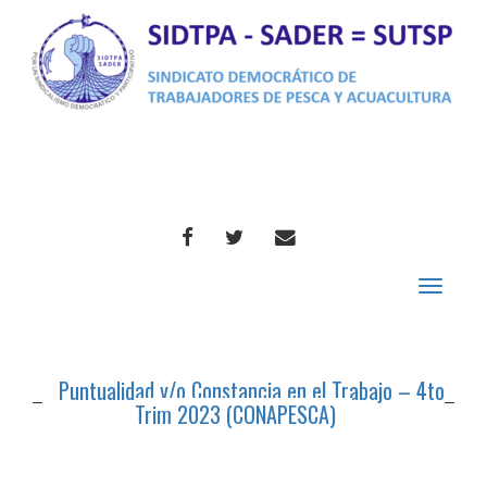
FACEBOOK
TWITTER
CORREO
Toggle
navigat
Puntualidad y/o Constancia en el Trabajo – 4to
Trim 2023 (CONAPESCA)