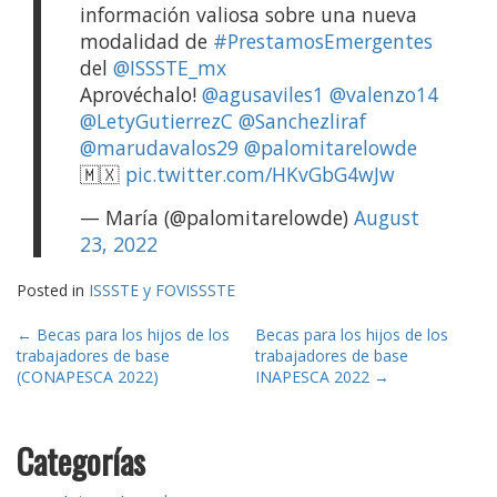
información valiosa sobre una nueva
modalidad de
#PrestamosEmergentes
del
@ISSSTE_mx
Aprovéchalo!
@agusaviles1
@valenzo14
@LetyGutierrezC
@Sanchezliraf
@marudavalos29
@palomitarelowde
🇲🇽
pic.twitter.com/HKvGbG4wJw
— María (@palomitarelowde)
August
23, 2022
Posted in
ISSSTE y FOVISSSTE
Post
←
Becas para los hijos de los
Becas para los hijos de los
trabajadores de base
trabajadores de base
navigation
(CONAPESCA 2022)
INAPESCA 2022
→
Categorías