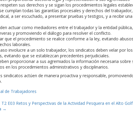
respeten sus derechos y se sigan los procedimientos legales estable
e cumplan todas las garantías procesales y derechos del trabajador,
dical, a ser escuchado, a presentar pruebas y testigos, y a recibir una
.
den actuar como mediadores entre el trabajador y la entidad pública,
eras y promoviendo el diálogo para resolver el conflicto.
ar que el procedimiento se realice conforme a la ley, evitando abuso
rechos laborales.
so involucre a un solo trabajador, los sindicatos deben velar por los
, evitando que se establezcan precedentes perjudiciales.
eben proporcionar a sus agremiados la información necesaria sobre 
s en los procedimientos administrativos y disciplinarios.
los sindicatos actúen de manera proactiva y responsable, promoviend
.
al de Trabajadores
 T2 E03 Retos y Perspectivas de la Actividad Pesquera en el Alto Gol
ia
→