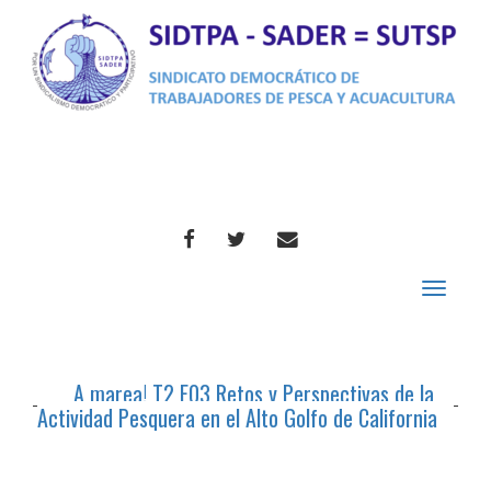
FACEBOOK
TWITTER
CORREO
Toggle
navigat
A marea! T2 E03 Retos y Perspectivas de la
Actividad Pesquera en el Alto Golfo de California