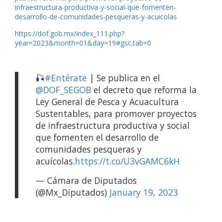
infraestructura-productiva-y-social-que-fomenten-
desarrollo-de-comunidades-pesqueras-y-acuicolas
https://dof.gob.mx/index_111.php?
year=2023&month=01&day=19#gsc.tab=0
🎣
#Entérate
| Se publica en el
@DOF_SEGOB
el decreto que reforma la
Ley General de Pesca y Acuacultura
Sustentables, para promover proyectos
de infraestructura productiva y social
que fomenten el desarrollo de
comunidades pesqueras y
acuícolas.
https://t.co/U3vGAMC6kH
— Cámara de Diputados
(@Mx_Diputados)
January 19, 2023