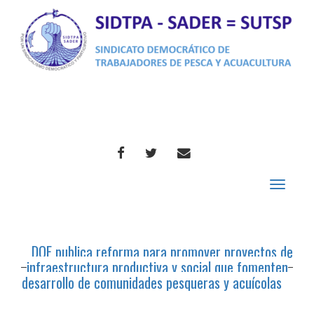
FACEBOOK
TWITTER
CORREO
Toggle
navigat
DOF publica reforma para promover proyectos de
infraestructura productiva y social que fomenten
desarrollo de comunidades pesqueras y acuícolas