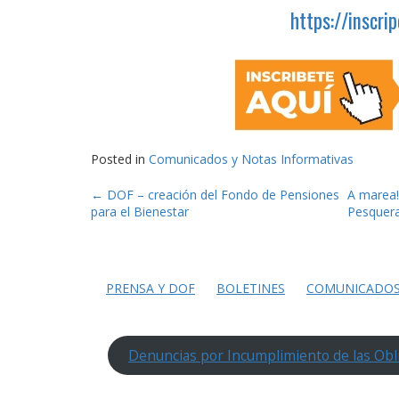
https://inscri
Posted in
Comunicados y Notas Informativas
Post
←
DOF – creación del Fondo de Pensiones
A marea!
para el Bienestar
Pesquera
navigation
PRENSA Y DOF
BOLETINES
COMUNICADO
Denuncias por Incumplimiento de las Obl