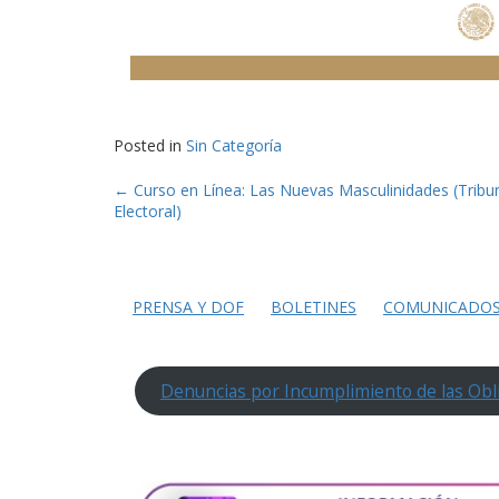
Posted in
Sin Categoría
Post
←
Curso en Línea: Las Nuevas Masculinidades (Tribu
Electoral)
navigation
PRENSA Y DOF
BOLETINES
COMUNICADO
Denuncias por Incumplimiento de las Obl