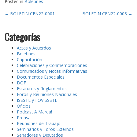
Posted in
Boletines
Post
←
BOLETIN CEN22-0001
BOLETIN CEN22-0003
→
navigation
Categorías
Actas y Acuerdos
Boletines
Capacitación
Celebraciones y Conmemoraciones
Comunicados y Notas Informativas
Documentos Especiales
DOF
Estatutos y Reglamentos
Foros y Reuniones Nacionales
ISSSTE y FOVISSSTE
Oficios
Podcast A Marea!
Prensa
Reuniones de Trabajo
Seminarios y Foros Externos
Senadores y Diputados