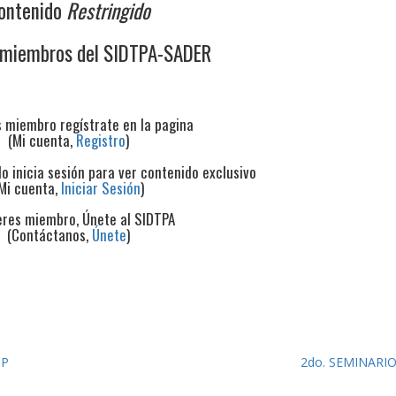
ontenido
Restringido
 miembros del SIDTPA-SADER
s miembro regístrate en la pagina
(Mi cuenta,
Registro
)
do inicia sesión para ver contenido exclusivo
Mi cuenta,
Iniciar Sesión
)
eres miembro, Únete al SIDTPA
(Contáctanos,
Únete
)
SP
2do. SEMINARI