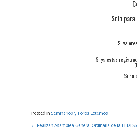
C
Solo para
Si ya ere
SI ya estas registra
(
Si no 
Posted in
Seminarios y Foros Externos
Post
←
Realizan Asamblea General Ordinaria de la FEDES
navigation