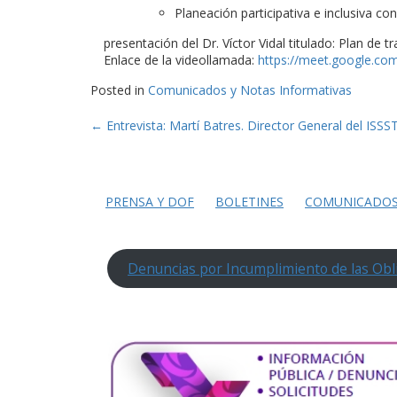
Planeación participativa e inclusiva co
presentación del Dr. Víctor Vidal titulado: Plan de 
Enlace de la videollamada:
https://meet.google.co
Posted in
Comunicados y Notas Informativas
Post
←
Entrevista: Martí Batres. Director General del ISSS
navigation
PRENSA Y DOF
BOLETINES
COMUNICADO
Denuncias por Incumplimiento de las Obl