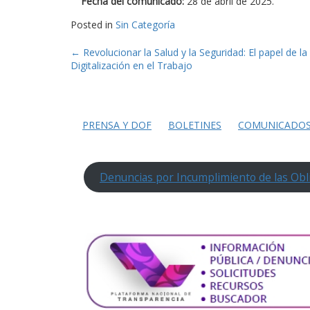
Fecha del comunicado:
28 de abril de 2025.
Posted in
Sin Categoría
Post
←
Revolucionar la Salud y la Seguridad: El papel de la 
Digitalización en el Trabajo
navigation
PRENSA Y DOF
BOLETINES
COMUNICADO
Denuncias por Incumplimiento de las Obl