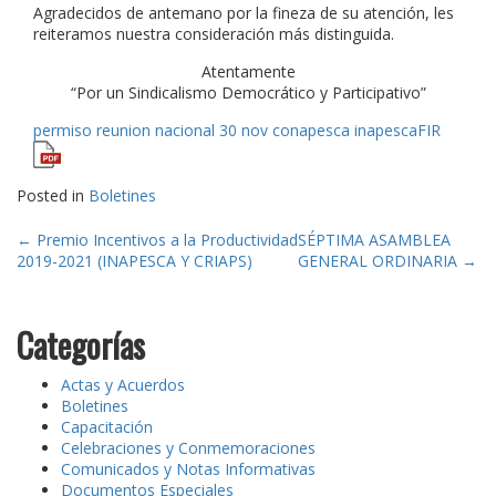
Agradecidos de antemano por la fineza de su atención, les
reiteramos nuestra consideración más distinguida.
Atentamente
“Por un Sindicalismo Democrático y Participativo”
permiso reunion nacional 30 nov conapesca inapescaFIR
Posted in
Boletines
Post
←
Premio Incentivos a la Productividad
SÉPTIMA ASAMBLEA
2019-2021 (INAPESCA Y CRIAPS)
GENERAL ORDINARIA
→
navigation
Categorías
Actas y Acuerdos
Boletines
Capacitación
Celebraciones y Conmemoraciones
Comunicados y Notas Informativas
Documentos Especiales