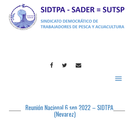
FACEBOOK
TWITTER
CORREO
Toggle
navigat
Reunión Nacional 6 sep 2022 – SIDTPA
(Nevarez)