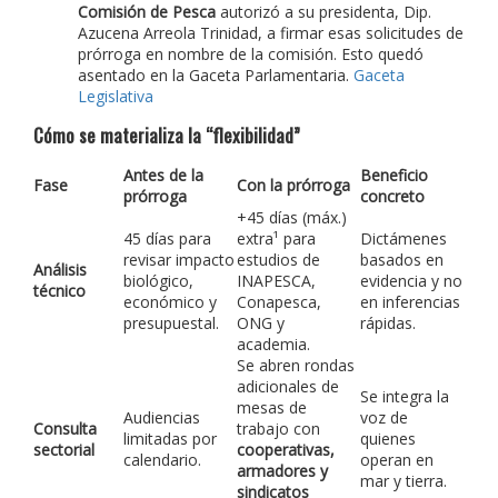
Comisión de Pesca
autorizó a su presidenta, Dip.
Azucena Arreola Trinidad, a firmar esas solicitudes de
prórroga en nombre de la comisión. Esto quedó
asentado en la Gaceta Parlamentaria.
Gaceta
Legislativa
Cómo se materializa la “flexibilidad”
Antes de la
Beneficio
Fase
Con la prórroga
prórroga
concreto
+45 días (máx.)
45 días para
extra¹ para
Dictámenes
revisar impacto
estudios de
basados en
Análisis
biológico,
INAPESCA,
evidencia y no
técnico
económico y
Conapesca,
en inferencias
presupuestal.
ONG y
rápidas.
academia.
Se abren rondas
adicionales de
Se integra la
mesas de
Audiencias
voz de
Consulta
trabajo con
limitadas por
quienes
sectorial
cooperativas,
calendario.
operan en
armadores y
mar y tierra.
sindicatos