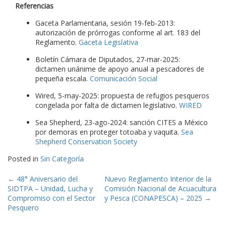
Referencias
Gaceta Parlamentaria, sesión 19-feb-2013:
autorización de prórrogas conforme al art. 183 del
Reglamento.
Gaceta Legislativa
Boletín Cámara de Diputados, 27-mar-2025:
dictamen unánime de apoyo anual a pescadores de
pequeña escala.
Comunicación Social
Wired, 5-may-2025: propuesta de refugios pesqueros
congelada por falta de dictamen legislativo.
WIRED
Sea Shepherd, 23-ago-2024: sanción CITES a México
por demoras en proteger totoaba y vaquita.
Sea
Shepherd Conservation Society
Posted in
Sin Categoría
Post
←
48° Aniversario del
Nuevo Reglamento Interior de la
SIDTPA – Unidad, Lucha y
Comisión Nacional de Acuacultura
navigation
Compromiso con el Sector
y Pesca (CONAPESCA) – 2025
→
Pesquero