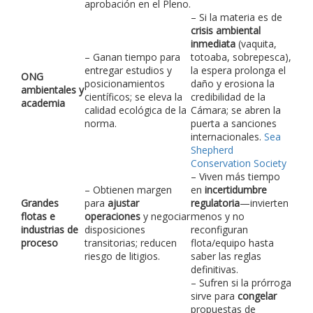
aprobación en el Pleno.
– Si la materia es de
crisis ambiental
inmediata
(vaquita,
– Ganan tiempo para
totoaba, sobrepesca),
entregar estudios y
la espera prolonga el
ONG
posicionamientos
daño y erosiona la
ambientales y
científicos; se eleva la
credibilidad de la
academia
calidad ecológica de la
Cámara; se abren la
norma.
puerta a sanciones
internacionales.
Sea
Shepherd
Conservation Society
– Viven más tiempo
– Obtienen margen
en
incertidumbre
Grandes
para
ajustar
regulatoria
—invierten
flotas e
operaciones
y negociar
menos y no
industrias de
disposiciones
reconfiguran
proceso
transitorias; reducen
flota/equipo hasta
riesgo de litigios.
saber las reglas
definitivas.
– Sufren si la prórroga
sirve para
congelar
propuestas de