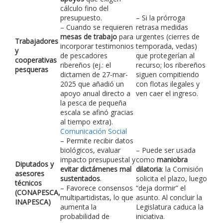
cálculo fino del
presupuesto.
– Si la prórroga
– Cuando se requieren
retrasa medidas
mesas de trabajo
para
urgentes (cierres de
Trabajadores
incorporar testimonios
temporada, vedas)
y
de pescadores
que protegerían al
cooperativas
ribereños (ej.: el
recurso; los ribereños
pesqueras
dictamen de 27-mar-
siguen compitiendo
2025 que añadió un
con flotas ilegales y
apoyo anual directo a
ven caer el ingreso.
la pesca de pequeña
escala se afinó gracias
al tiempo extra).
Comunicación Social
– Permite recibir datos
biológicos, evaluar
– Puede ser usada
impacto presupuestal y
como
maniobra
Diputados y
evitar dictámenes mal
dilatoria
: la Comisión
asesores
sustentados
.
solicita el plazo, luego
técnicos
– Favorece consensos
“deja dormir” el
(CONAPESCA,
multipartidistas, lo que
asunto. Al concluir la
INAPESCA)
aumenta la
Legislatura caduca la
probabilidad de
iniciativa.