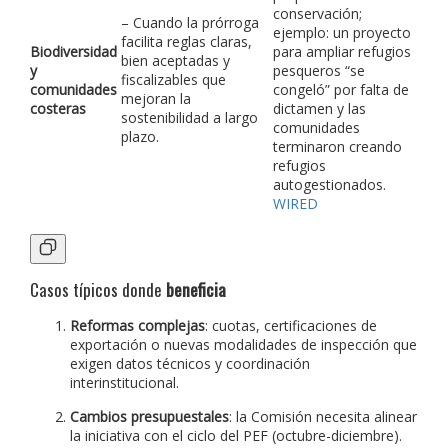
conservación;
– Cuando la prórroga
ejemplo: un proyecto
facilita reglas claras,
Biodiversidad
para ampliar refugios
bien aceptadas y
y
pesqueros “se
fiscalizables que
comunidades
congeló” por falta de
mejoran la
costeras
dictamen y las
sostenibilidad a largo
comunidades
plazo.
terminaron creando
refugios
autogestionados.
WIRED
Casos típicos donde
beneficia
Reformas complejas
: cuotas, certificaciones de
exportación o nuevas modalidades de inspección que
exigen datos técnicos y coordinación
interinstitucional.
Cambios presupuestales
: la Comisión necesita alinear
la iniciativa con el ciclo del PEF (octubre-diciembre).