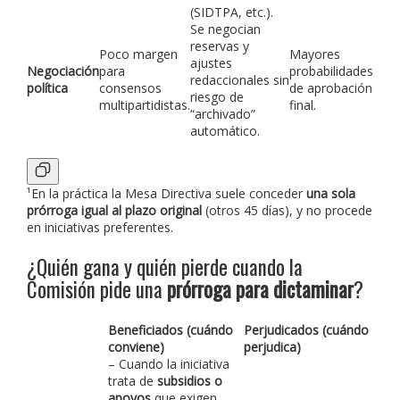
(SIDTPA, etc.).
Se negocian
reservas y
Poco margen
Mayores
ajustes
Negociación
para
probabilidades
redaccionales sin
política
consensos
de aprobación
riesgo de
multipartidistas.
final.
“archivado”
automático.
¹En la práctica la Mesa Directiva suele conceder
una sola
prórroga igual al plazo original
(otros 45 días), y no procede
en iniciativas preferentes.
¿Quién gana y quién pierde cuando la
Comisión pide una
prórroga para dictaminar
?
Beneficiados (cuándo
Perjudicados (cuándo
conviene)
perjudica)
– Cuando la iniciativa
trata de
subsidios o
apoyos
que exigen