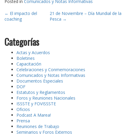
Posted in
Comunicados y Notas Informativas
Post
←
El impacto del
21 de Noviembre – Día Mundial de la
coaching
Pesca
→
navigation
Categorías
Actas y Acuerdos
Boletines
Capacitación
Celebraciones y Conmemoraciones
Comunicados y Notas Informativas
Documentos Especiales
DOF
Estatutos y Reglamentos
Foros y Reuniones Nacionales
ISSSTE y FOVISSSTE
Oficios
Podcast A Marea!
Prensa
Reuniones de Trabajo
Seminarios y Foros Externos