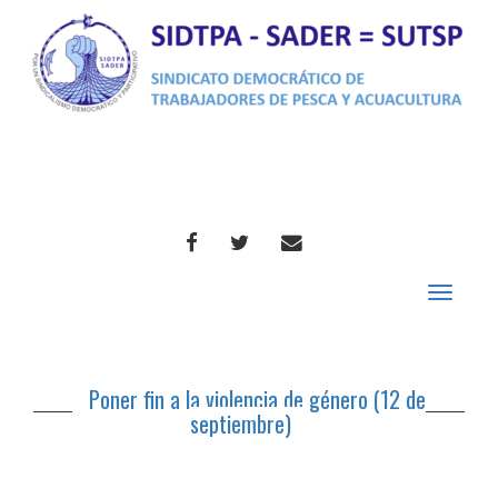
FACEBOOK
TWITTER
CORREO
Toggle
navigat
Poner fin a la violencia de género (12 de
septiembre)