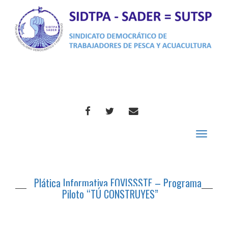
FACEBOOK
TWITTER
CORREO
Toggle
navigat
Plática Informativa FOVISSSTE – Programa
Piloto “TÚ CONSTRUYES”