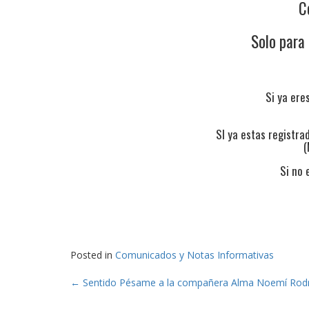
C
Solo para
Si ya ere
SI ya estas registra
(
Si no 
Posted in
Comunicados y Notas Informativas
Post
←
Sentido Pésame a la compañera Alma Noemí Rodr
navigation