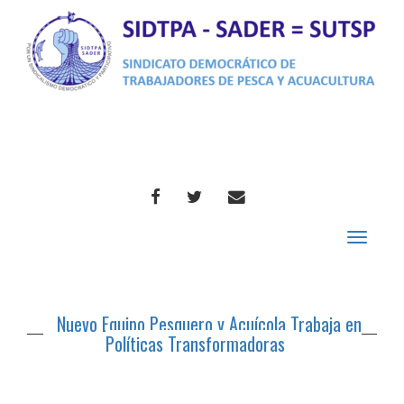
FACEBOOK
TWITTER
CORREO
Toggle
navigat
Nuevo Equipo Pesquero y Acuícola Trabaja en
Políticas Transformadoras