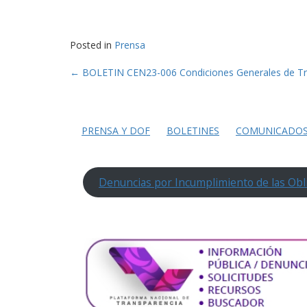
Posted in
Prensa
Post
←
BOLETIN CEN23-006 Condiciones Generales de T
navigation
PRENSA Y DOF
BOLETINES
COMUNICADO
Denuncias por Incumplimiento de las Obl