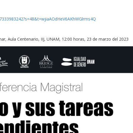
30277333983242?s=48&t=wjiaAOdHeV6AKhWGlrms4Q
mar, Aula Centenario, IIJ, UNAM, 12:00 horas, 23 de marzo del 2023