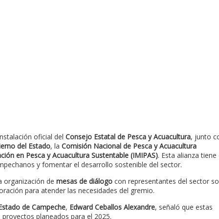
instalación oficial del
Consejo Estatal de Pesca y Acuacultura
, junto c
erno del Estado
, la
Comisión Nacional de Pesca y Acuacultura
ación en Pesca y Acuacultura Sustentable (IMIPAS)
. Esta alianza tien
pechanos y fomentar el desarrollo sostenible del sector.
la organización de
mesas de diálogo
con representantes del sector soc
oración para atender las necesidades del gremio.
l Estado de Campeche
,
Edward Ceballos Alexandre
, señaló que estas
s proyectos planeados para el 2025.