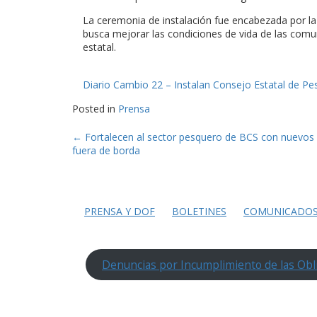
La ceremonia de instalación fue encabezada por 
busca mejorar las condiciones de vida de las comu
estatal.
Diario Cambio 22 – Instalan Consejo Estatal de Pe
Posted in
Prensa
Post
←
Fortalecen al sector pesquero de BCS con nuevos
fuera de borda
navigation
PRENSA Y DOF
BOLETINES
COMUNICADO
Denuncias por Incumplimiento de las Obl