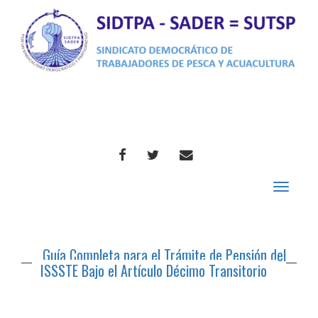
FACEBOOK
TWITTER
CORREO
Toggle
navigat
Guía Completa para el Trámite de Pensión del
ISSSTE Bajo el Artículo Décimo Transitorio