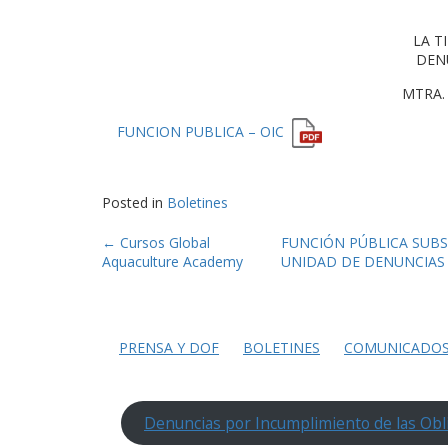
LA T
DEN
MTRA.
FUNCION PUBLICA – OIC
Posted in
Boletines
Post
←
Cursos Global
FUNCIÓN PÚBLICA SUBS
Aquaculture Academy
UNIDAD DE DENUNCIAS 
navigation
PRENSA Y DOF
BOLETINES
COMUNICADO
Denuncias por Incumplimiento de las Obl