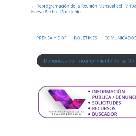
Post
←
Reprogramación de la Reunión Mensual del IMIPA
Nueva Fecha: 18 de Junio
navigation
PRENSA Y DOF
BOLETINES
COMUNICADO
Denuncias por Incumplimiento de las Obl