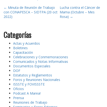
Post
←
Minuta de Reunión de Trabajo
Lucha contra el Cáncer de
con CONAPESCA – SIDTPA (20 oct
Mama (Octubre – Mes
navigation
2022)
Rosa)
→
Categorías
Actas y Acuerdos
Boletines
Capacitación
Celebraciones y Conmemoraciones
Comunicados y Notas Informativas
Documentos Especiales
DOF
Estatutos y Reglamentos
Foros y Reuniones Nacionales
ISSSTE y FOVISSSTE
Oficios
Podcast A Marea!
Prensa
Reuniones de Trabajo
Seminarios y Foros Externos