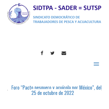
FACEBOOK
TWITTER
CORREO
Toggle
navigat
Foro “Pacto pesquero y acuícola por México”, del
25 de octubre de 2022