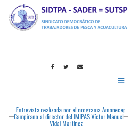
FACEBOOK
TWITTER
CORREO
Toggle
navigat
Entrevista realizada por el programa Amanecer
Campirano al director del IMIPAS Víctor Manuel
Vidal Martínez