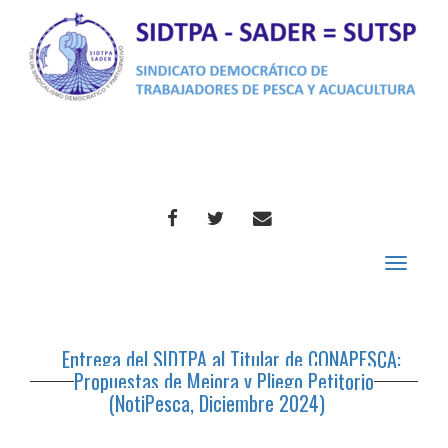
FACEBOOK
TWITTER
CORREO
Toggle
navigat
Entrega del SIDTPA al Titular de CONAPESCA:
Propuestas de Mejora y Pliego Petitorio
(NotiPesca, Diciembre 2024)