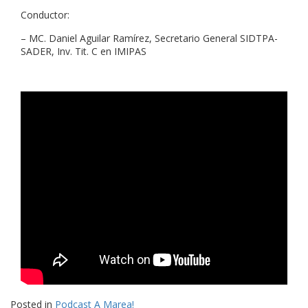
Conductor:
– MC. Daniel Aguilar Ramírez, Secretario General SIDTPA-
SADER, Inv. Tit. C en IMIPAS
Posted in
Podcast A Marea!