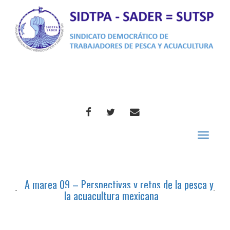
FACEBOOK
TWITTER
CORREO
Toggle
navigat
A marea 09 – Perspectivas y retos de la pesca y
la acuacultura mexicana