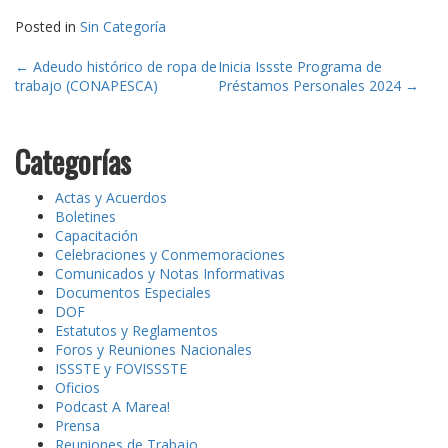
Posted in
Sin Categoría
Post
←
Adeudo histórico de ropa de
Inicia Issste Programa de
trabajo (CONAPESCA)
Préstamos Personales 2024
→
navigation
Categorías
Actas y Acuerdos
Boletines
Capacitación
Celebraciones y Conmemoraciones
Comunicados y Notas Informativas
Documentos Especiales
DOF
Estatutos y Reglamentos
Foros y Reuniones Nacionales
ISSSTE y FOVISSSTE
Oficios
Podcast A Marea!
Prensa
Reuniones de Trabajo