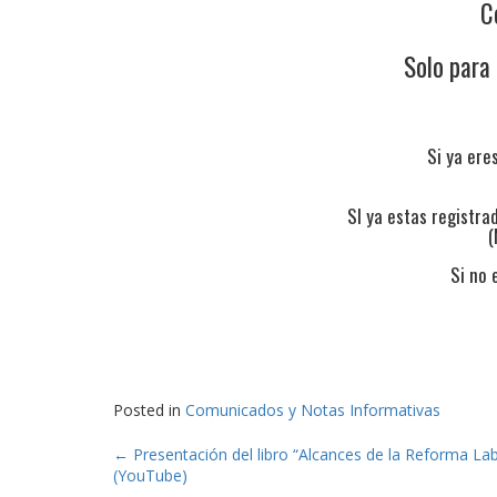
C
Solo para
Si ya ere
SI ya estas registra
(
Si no 
Posted in
Comunicados y Notas Informativas
Post
←
Presentación del libro “Alcances de la Reforma La
(YouTube)
navigation