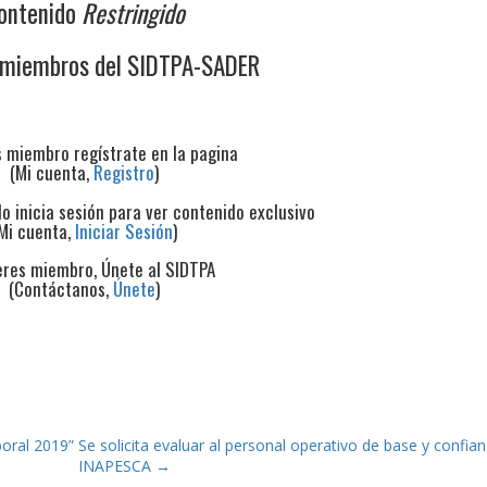
ontenido
Restringido
 miembros del SIDTPA-SADER
s miembro regístrate en la pagina
(Mi cuenta,
Registro
)
do inicia sesión para ver contenido exclusivo
Mi cuenta,
Iniciar Sesión
)
eres miembro, Únete al SIDTPA
(Contáctanos,
Únete
)
boral 2019”
Se solicita evaluar al personal operativo de base y confia
INAPESCA
→